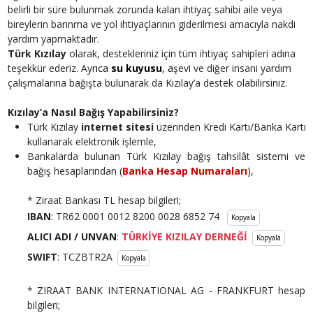
belirli bir süre bulunmak zorunda kalan ihtiyaç sahibi aile veya
bireylerin barınma ve yol ihtiyaçlarının giderilmesi amacıyla nakdi
yardım yapmaktadır.
Türk Kızılay
olarak, destekleriniz için tüm ihtiyaç sahipleri adına
teşekkür ederiz. ​Ayr
ıca
su kuyusu
, a
şevi ve diğer insani yardım
çalışmalarına bağışta bulunarak da Kızılay’a destek olabilirsiniz.
Kızılay’a Nasıl Bağış Yapabilir​siniz?
Türk Kızılay
internet sitesi
üzerinden Kredi Kartı/Banka Kartı
kullanarak elektronik işlemle,
Bankalarda bulunan Türk Kızılay bağış tahsilât sistemi ve
bağış hesaplarından (
Banka Hesap Numaraları
),
* Ziraat Bankası TL hesap bilgileri;
IBAN
: TR62 0001 0012 8200 0028 6852 74
Kopyala
ALICI ADI / UNVAN
:
TÜRKİYE KIZILAY DERNEĞİ
Kopyala
SWIFT
: TCZBTR2A
Kopyala
* ZIRAAT BANK INTERNATIONAL AG - FRANKFURT hesap
bilgileri;