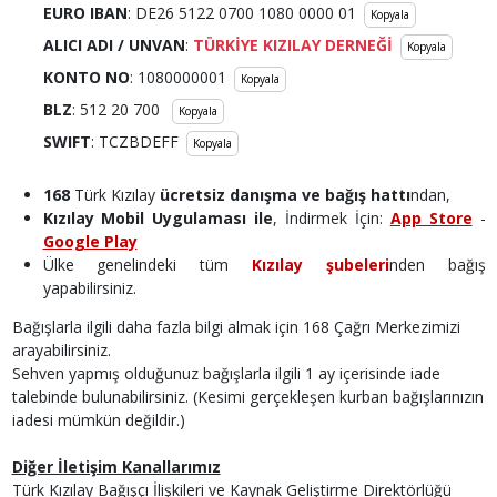
EURO IBAN
: DE26 5122 0700 1080 0000 01
Kopyala
ALICI ADI
/ UNVAN
:
TÜRKİYE KIZILAY DERNEĞİ
Kopyala
KONTO NO
: 1080000001
Kopyala
BLZ
: 512 20 700
Kopyala
SWIFT
: TCZBDEFF
Kopyala
168
Türk Kızılay
ücretsiz danışma ve bağış hattı
ndan,
Kızılay Mobil Uygulaması ile
, İndirmek İçin:
App Store
-
Google Play
Ülke genelindeki tüm
Kızılay şubeleri
nden bağış
yapabilirsiniz.
Bağışlarla ilgili daha fazla bilgi almak için 168 Çağrı Merkezimizi
arayabilirsiniz.
Sehven yapmış olduğunuz bağışlarla ilgili 1 ay içerisinde iade
talebinde bulunabilirsiniz. (Kesimi gerçekleşen kurban bağışlarınızın
iadesi mümkün değildir.)
Diğer İletişim Kanallarımız
Türk Kızılay Bağışçı İlişkileri ve Kaynak Geliştirme Direktörlüğü