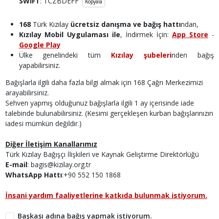
SWIFT
: TCZBDEFF
Kopyala
168
Türk Kızılay
ücretsiz danışma ve bağış hattı
ndan,
Kızılay Mobil Uygulaması ile
, İndirmek İçin:
App Store
-
Google Play
Ülke genelindeki tüm
Kızılay şubeleri
nden bağış
yapabilirsiniz.
Bağışlarla ilgili daha fazla bilgi almak için 168 Çağrı Merkezimizi
arayabilirsiniz.
Sehven yapmış olduğunuz bağışlarla ilgili 1 ay içerisinde iade
talebinde bulunabilirsiniz. (Kesimi gerçekleşen kurban bağışlarınızın
iadesi mümkün değildir.)
Diğer İletişim Kanallarımız
Türk Kızılay Bağışçı İlişkileri ve Kaynak Geliştirme Direktörlüğü
E-mail
: bagis@kizilay.org.tr
WhatsApp Hattı
:+90 552 150 1868
İnsani yardım faaliyetlerine katkıda bulunmak istiyorum.
Başkası adına bağış yapmak istiyorum.