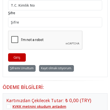
Şifre
Giriş
Şifremi Unuttum
Kayıt olmak istiyorum.
ÖDEME BİLGİLERİ:
₺ 0,00
(
TRY
)
Kartınızdan Çekilecek Tutar:
KVKK metnini okudum anladım