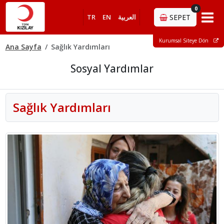
0
TR
EN
العربية
SEPET
Kurumsal Siteye Dön
Ana Sayfa
Sağlık Yardımları
Sosyal Yardımlar
Sağlık Yardımları