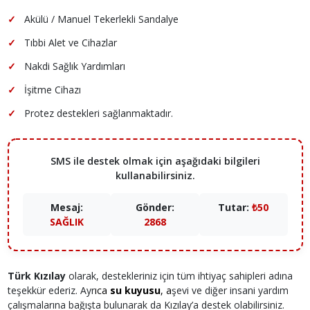
✓
Akülü / Manuel Tekerlekli Sandalye
✓
Tıbbi Alet ve Cihazlar
✓
Nakdi Sağlık Yardımları
✓
İşitme Cihazı
✓
Protez destekleri sağlanmaktadır.
SMS ile destek olmak için aşağıdaki bilgileri
kullanabilirsiniz.
Mesaj:
Gönder:
Tutar:
₺50
SAĞLIK
2868
Türk Kızılay
olarak, destekleriniz için tüm ihtiyaç sahipleri adına
teşekkür ederiz. ​Ayr
ıca
su kuyusu
, a
şevi ve diğer insani yardım
çalışmalarına bağışta bulunarak da Kızılay’a destek olabilirsiniz.