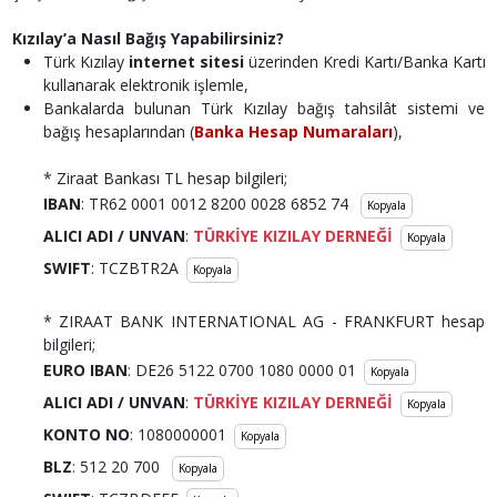
Kızılay’a Nasıl Bağış Yapabilir​siniz?
Türk Kızılay
internet sitesi
üzerinden Kredi Kartı/Banka Kartı
kullanarak elektronik işlemle,
Bankalarda bulunan Türk Kızılay bağış tahsilât sistemi ve
bağış hesaplarından (
Banka Hesap Numaraları
),
* Ziraat Bankası TL hesap bilgileri;
IBAN
: TR62 0001 0012 8200 0028 6852 74
Kopyala
ALICI ADI / UNVAN
:
TÜRKİYE KIZILAY DERNEĞİ
Kopyala
SWIFT
: TCZBTR2A
Kopyala
* ZIRAAT BANK INTERNATIONAL AG - FRANKFURT hesap
bilgileri;
EURO IBAN
: DE26 5122 0700 1080 0000 01
Kopyala
ALICI ADI
/ UNVAN
:
TÜRKİYE KIZILAY DERNEĞİ
Kopyala
KONTO NO
: 1080000001
Kopyala
BLZ
: 512 20 700
Kopyala