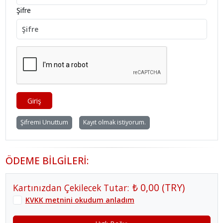
Şifre
Giriş
Şifremi Unuttum
Kayıt olmak istiyorum.
ÖDEME BİLGİLERİ:
₺ 0,00
(
TRY
)
Kartınızdan Çekilecek Tutar:
KVKK metnini okudum anladım