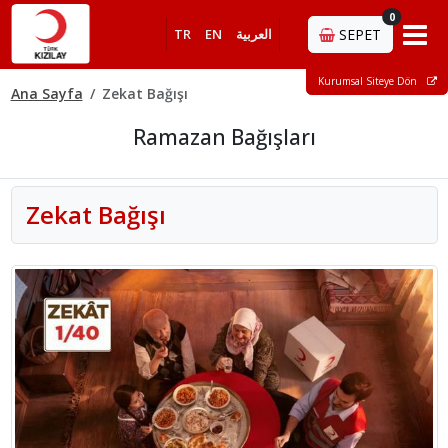
0
TR
EN
العربية
SEPET
Kurumsal Siteye Dön
Ana Sayfa
Zekat Bağışı
Ramazan Bağışları
Zekat Bağışı