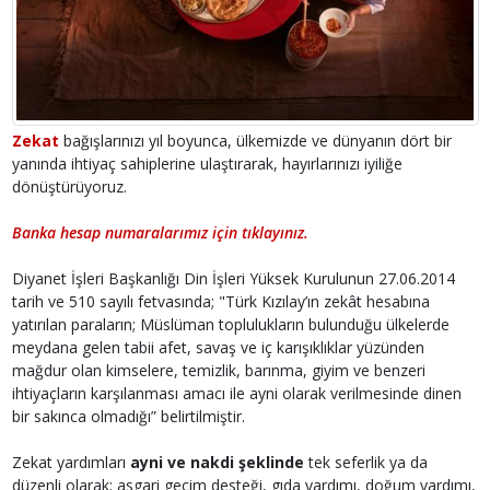
Zekat
bağışlarınızı yıl boyunca, ülkemizde ve dünyanın dört bir
yanında ihtiyaç sahiplerine ulaştırarak, hayırlarınızı iyiliğe
dönüştürüyoruz.
Banka hesap numaralarımız için tıklayınız.
Diyanet İşleri Başkanlığı Din İşleri Yüksek Kurulunun 27.06.2014
tarih ve 510 sayılı fetvasında; "Türk Kızılay’ın zekât hesabına
yatırılan paraların; Müslüman toplulukların bulunduğu ülkelerde
meydana gelen tabii afet, savaş ve iç karışıklıklar yüzünden
mağdur olan kimselere, temizlik, barınma, giyim ve benzeri
ihtiyaçların karşılanması amacı ile ayni olarak verilmesinde dinen
bir sakınca olmadığı” belirtilmiştir.
Zekat yardımları
ayni ve nakdi şeklinde
tek seferlik ya da
düzenli olarak; asgari geçim desteği, gıda yardımı, doğum yardımı,