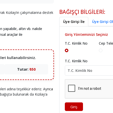
BAĞIŞÇI BİLGİLERİ:
rak Kızılay’ın çalışmalarına destek
Üye Girişi İle
Üye Girişi 
n yapabilir, altın vb. nakde
sal araçlar ile
Giriş Yönteminizi Seçiniz
T.C. Kimlik No
Cep Tel
eri kullanabilirsiniz.
T.C. Kimlik No
Tutar:
₺50
leri adına teşekkür ederiz. ​Ayr
ıca
 bağışta bulunarak da Kızılay’a
Giriş