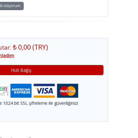
k istiyorum.
₺ 0,00
(
TRY
)
utar:
nladım
Hızlı Bağış
1024 bit SSL şifreleme ile güvenliğinizi