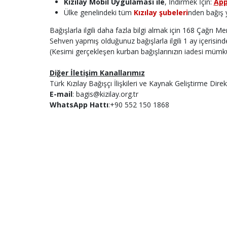
Kızılay Mobil Uygulaması ile
, İndirmek İçin:
App
Ülke genelindeki tüm
Kızılay şubeleri
nden bağış y
Bağışlarla ilgili daha fazla bilgi almak için 168 Çağrı Mer
Sehven yapmış olduğunuz bağışlarla ilgili 1 ay içerisinde
(Kesimi gerçekleşen kurban bağışlarınızın iadesi mümkü
Diğer İletişim Kanallarımız
Türk Kızılay Bağışçı İlişkileri ve Kaynak Geliştirme Dire
E-mail
: bagis@kizilay.org.tr
WhatsApp Hattı
:+90 552 150 1868