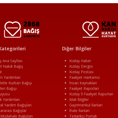
Kategorileri
Diğer Bilgiler
ş Ana Sayfası
Kızılay Haber
l Nakdi Bağış
Kızılay Dergisi
t
Kızılay Postası
im Yardımları
Faaliyet Haritamız
letle Kurban Bağışı
İnsan Kaynakları
leri Bağışı
Faaliyet Raporları
uyusu
Kızılay İl Faaliyet Raporları
ık Yardımları
Mali Bilgiler
al Yardım Bağışları
Gayrimenkul İlanları
lararası Bağışlar
İhale İlanları
 Müdahale Bağışları
Tedarikçi Portalı