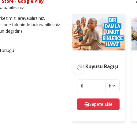
 Store
-
Google Play
apabilirsiniz.
kezimizi arayabilirsiniz.
 iade talebinde bulunabilirsiniz.
n değildir.)
ktörlüğü
Su Kuyusu Bağışı
Previous
Sepete Ekle