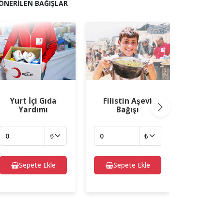
ÖNERİLEN BAĞIŞLAR
Yurt İçi Gıda
Filistin Aşevi
Aşevi B
Yardımı
Bağışı
Next
Sepete Ekle
Sepete Ekle
Sepete