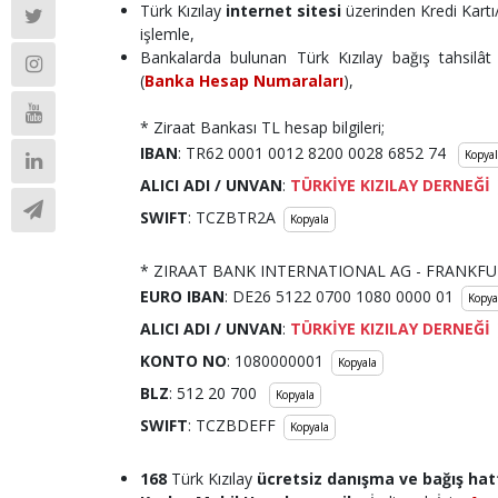
Türk Kızılay
internet sitesi
üzerinden Kredi Kartı
işlemle,
Bankalarda bulunan Türk Kızılay bağış tahsilât
(
Banka Hesap Numaraları
),
* Ziraat Bankası TL hesap bilgileri;
IBAN
: TR62 0001 0012 8200 0028 6852 74
Kopyal
ALICI ADI / UNVAN
:
TÜRKİYE KIZILAY DERNEĞİ
SWIFT
: TCZBTR2A
Kopyala
* ZIRAAT BANK INTERNATIONAL AG - FRANKFURT 
EURO IBAN
: DE26 5122 0700 1080 0000 01
Kopya
ALICI ADI
/ UNVAN
:
TÜRKİYE KIZILAY DERNEĞİ
KONTO NO
: 1080000001
Kopyala
BLZ
: 512 20 700
Kopyala
SWIFT
: TCZBDEFF
Kopyala
168
Türk Kızılay
ücretsiz danışma ve bağış hat