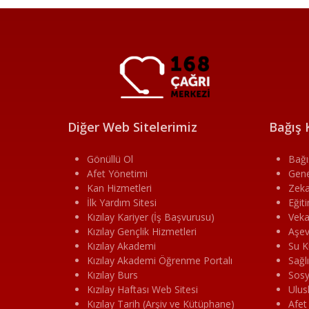
Diğer Web Sitelerimiz
Bağış 
Gönüllü Ol
Bağı
Afet Yönetimi
Gene
Kan Hizmetleri
Zeka
İlk Yardım Sitesi
Eğit
Kızılay Kariyer (İş Başvurusu)
Veka
Kızılay Gençlik Hizmetleri
Aşev
Kızılay Akademi
Su K
Kızılay Akademi Öğrenme Portalı
Sağl
Kızılay Burs
Sosy
Kızılay Haftası Web Sitesi
Ulus
Kızılay Tarih (Arşiv ve Kütüphane)
Afet