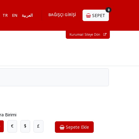
0
BAĞIŞÇI GİRİŞİ
TR
EN
العربية
SEPET
Kurumsal Siteye Dön
ra Birimi
₺
€
$
£
Sepete Ekle