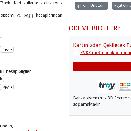
/Banka Kartı kullanarak elektronik
Şifremi Unuttum
Kayıt olma
 sistemi ve bağış hesaplarından
ÖDEME BİLGİLERİ:
a
Kartınızdan Çekilecek T
Kopyala
KVKK metnini okudum a
hesap bilgileri;
la
Kopyala
Banka sistemimiz 3D Secure ve 
sağlamaktadır.
tı
ndan,