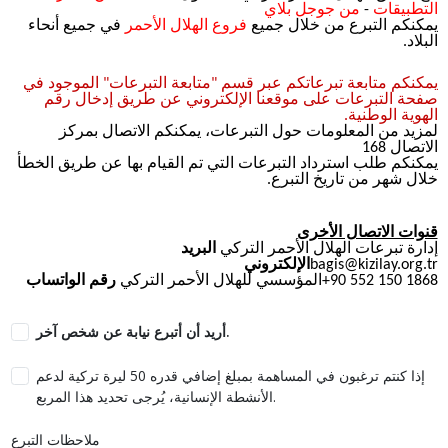
التطبيقات
-
من جوجل بلاي
يمكنكم التبرع من خلال جميع
فروع الهلال الأحمر
في جميع أنحاء
البلاد.
يمكنكم متابعة تبرعاتكم عبر قسم "متابعة التبرعات" الموجود في
صفحة التبرعات على موقعنا الإلكتروني عن طريق إدخال رقم
الهوية الوطنية.
لمزيد من المعلومات حول التبرعات، يمكنكم الاتصال بمركز
الاتصال 168
يمكنكم طلب استرداد التبرعات التي تم القيام بها عن طريق الخطأ
خلال شهر من تاريخ التبرع.
قنوات الاتصال الأخرى
إدارة تبرعات الهلال الأحمر التركي
البريد
bagis@kizilay.org.tr
الإلكتروني
+90 552 150 1868
المؤسسي للهلال الأحمر التركي
رقم الواتساب
أريد أن أتبرع نيابة عن شخص آخر.
إذا كنتم ترغبون في المساهمة بمبلغ إضافي قدره 50 ليرة تركية لدعم
الأنشطة الإنسانية، يُرجى تحديد هذا المربع.
ملاحظات التبرع