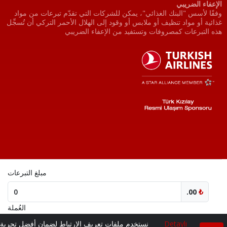
الإعفاء الضريبي
وفقًا لأسس "البنك الغذائي"، يمكن للشركات التي تقدّم تبرعات من مواد
غذائية أو مواد تنظيف أو ملابس أو وقود إلى الهلال الأحمر التركي أن تُسجِّل
هذه التبرعات كمصروفات وتستفيد من الإعفاء الضريبي
مبلغ التبرعات
.00
₺
PRIVACY AND DATA SECURITY POLICY
© Türk Kızılay.
العُملة
All rights
Detaylı
نستخدم ملفات تعريف الارتباط لضمان أفضل تجربة
₺
€
$
£
reserved.