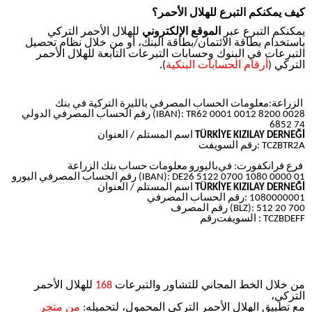
كيف يمكنكم التبرع للهلال الأحمر؟
يمكنكم التبرع عبر
الموقع الإلكتروني
للهلال الأحمر التركي
باستخدام بطاقة الائتمان/بطاقة البنك، أو من خلال نظام تحصيل
التبرعات في البنوك وحسابات التبرعات التابعة للهلال الأحمر
التركي (
أرقام الحسابات البنكية
).
الزراعة:
معلومات الحساب المصرفي بالليرة التركية في بنك
(IBAN): TR62 0001 0012 8200 0028
رقم الحساب المصرفي الدولي
6852 74
TÜRKİYE KIZILAY DERNEĞİ
اسم المستلم / العنوان
: TCZBTR2A
رقم السويفت
فرع فرانكفورت:
في
باليورو
معلومات حساب بنك الزراعة
(IBAN): DE26 5122 0700 1080 0000 01
رقم الحساب المصرفي اليورو
TÜRKİYE KIZILAY DERNEĞİ
اسم المستلم / العنوان
: 1080000001
رقم الحساب المصرفي
(BLZ): 512 20 700
رقم المصرف
: TCZBDEFF
السويفت
رقم
من خلال الخط المجاني للتشاور والتبرعات
168
للهلال الأحمر
التركي،
مع تطبيق الهلال الأحمر التركي المحمول، لتحميله:
من متجر