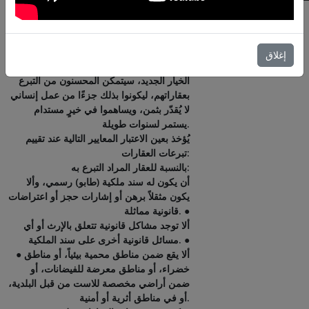
يواصل الهلال الأحمر التركي الوقوف إلى
جانب المحتاجين من خلال وسائل التبرع
المتنوعة، وها هو الآن يقدّم لكم خيار تبرع جديد
إغلاق
كلياً وهو "التبرع بالعقارات". من خلال هذا
الخيار الجديد، سيتمكن المحسنون من التبرع
بعقاراتهم، ليكونوا بذلك جزءًا من عمل إنساني
لا يُقدّر بثمن، ويساهموا في خيرٍ مستدام
يستمر لسنوات طويلة.
يُؤخذ بعين الاعتبار المعايير التالية عند تقييم
تبرعات العقارات:
بالنسبة للعقار المراد التبرع به:
أن يكون له سند ملكية (طابو) رسمي، وألا
يكون مثقلاً برهن أو إشارات حجز أو اعتراضات
قانونية مماثلة. ●
ألا توجد مشاكل قانونية تتعلق بالإرث أو أي
مسائل قانونية أخرى على سند الملكية. ●
● ألا يقع ضمن مناطق محمية بيئياً، أو مناطق
خضراء، أو مناطق معرضة للفيضانات، أو
ضمن أراضي مخصصة للاست من قبل البلدية،
أو في مناطق أثرية أو أمنية.